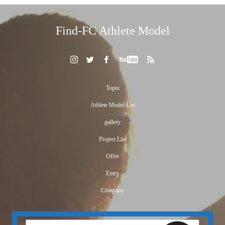
Find-FC Athlete Model
Topix
Athlete Model List
gallery
Project List
Offer
Entry
Company