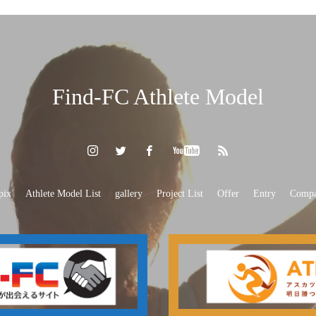
Find-FC Athlete Model
pix
Athlete Model List
gallery
Project List
Offer
Entry
Comp