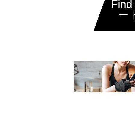
Find
ー