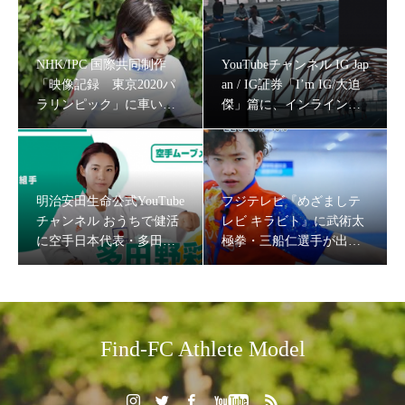
NHK/IPC 国際共同制作
YouTubeチャンネル IG Jap
「映像記録 東京2020パ
an / IG証券「I’m IG/大迫
ラリンピック」に車いす
傑」篇に、インラインス
フェンシング・河合紫乃
ケート・戸取大樹,ウルト
選手が出演
ラランナーみゃこ、薬剤
師ランナーなっちゃんを
キャスティング
明治安田生命公式YouTube
フジテレビ『めざましテ
フジテレビ『めざましテレビ キラビト』に武術太極拳・
チャンネル おうちで健活
レビ キラビト』に武術太
三船仁選手が出演！
に空手日本代表・多田野
極拳・三船仁選手が出
彩香をキャスティング
演！
Find-FC Athlete Model