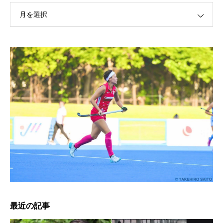
月を選択
YouTubeチャンネル IG Japan / IG証券「I’m IG/大迫 傑」
篇に、インラインスケート・戸取大樹,ウルトラランナー
みゃこ、薬剤師ランナーなっちゃんをキャスティング
明治安田生命公式YouTubeチャンネル おうちで健活に空手
日本代表・多田野彩香をキャスティング
最近の記事