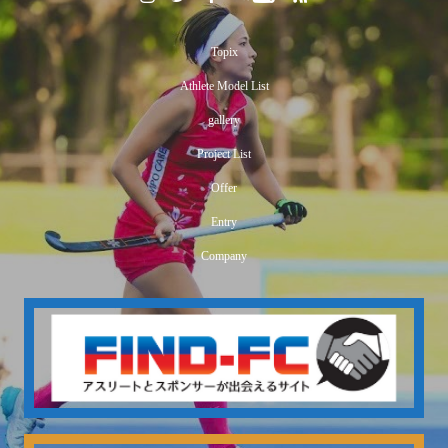
Topix
Athlete Model List
高岡市青年会議所オープン例会『挑戦のすゝめ ～子ども
gallery
達をありのままに育む～』のパネリストに車いすフェンシ
ング・河合紫乃選手登壇
Project List
Offer
Entry
Company
消臭剤ブランド『DEOAIR（ディオエア）』のイメージモ
デルに、スパルタンレーサー 陣在ほのか起用！