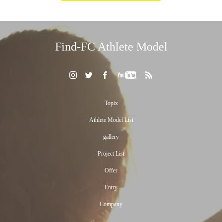
Find-FC Athlete Model
Topix
Athlete Model List
gallery
Project List
Offer
Entry
Company