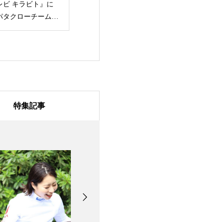
ュースウォッチ9』に
作 「映像記録 東京
Japan / IG証
フェンシングの木村毬
2020パラリンピック」
IG/大迫 傑
乃選手・狩野愛巳選手
に車いすフェンシン
ンラインスケ
が出演
グ・河合紫乃選手が出
取大樹,ウル
演
ナーみゃこ、
ンナーなっち
ャスティング
特集記事