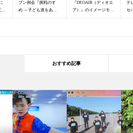
のすゝ
『DEOAIR（ディオエ
テレビ キラビト』に
をあり
ア）』のイメージモデ
セパタクローチーム・
』のパ
ルに、スパルタンレー
SC TOKYOの岡本慧
すフェ
サー 陣在ほのか起
悟・玉置大嗣選手など
紫乃選
用！
出演！
おすすめ記事