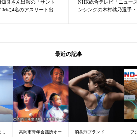
浦知良さん出演の『サント
NHK総合テレビ『ニュー
』CMに4名のアスリート出
ンシングの木村毬乃選手・
演
最近の記事
所オー
消臭剤ブランド
フジテレビ『めざまし