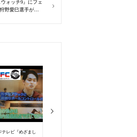
スウォッチ9』にフェ
狩野愛巳選手が出
NHK総合テレビ『ニ
NHK/IPC 国際共同制
YouTubeチ