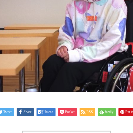
Tweet
Share
Hatena
Pocket
RSS
feedly
Pin it