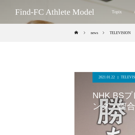
Find-FC Athlete Model
Topix
news
TELEVISION
2021.01.22
TELEVI
NHK B
ング・河