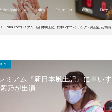
Athlete Model List
gallery
Project List
Offer
Entry
NHK BSプレミアム『新日本風土記』に車いすフェンシング・河合紫乃が出演
SION
Sプレミアム『新日本風土記』に車い
合紫乃が出演