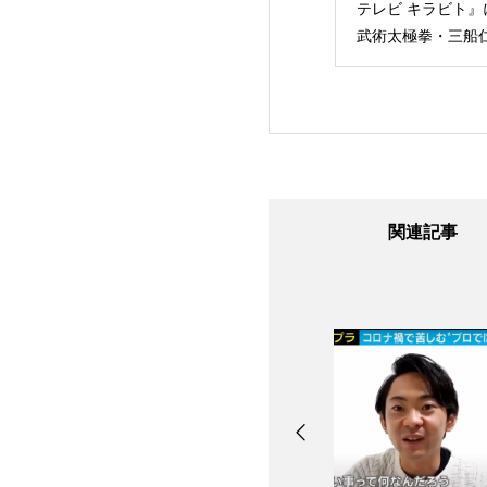
ouTubeチャンネル お
テレビ キラビト』に
プン例会『挑戦
ちで健活に空手日本
武術太極拳・三船仁選
め ～子ども達
表・多田野彩香をキ
手が出演！
のままに育む～
スティング
ネリストに車い
ンシング・河合
手登壇
関連記事