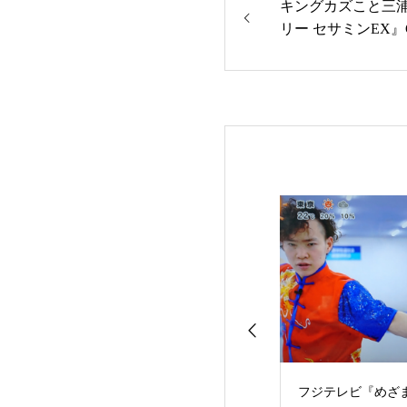
キングカズこと三
リー セサミンEX
演！
治安田生命公式
フジテレビ『めざまし
高岡市青年会議