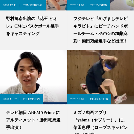
2020.12.11
COMMERCIAL
2020.11.08
TELEVISION
野村萬斎出演の『花王 ビオ
フジテレビ『めざましテレビ
レ』CMにバスケボール選手
キラビト』にビーチハンドボ
をキャスティング
ールチーム・SWAGの加藤麻
彩・柴田万緒選手など出演！
2020.11.02
TELEVISION
2020.10.01
CHARACTER
テレビ朝日 ABEMAPrime に
ミズノ動画アプリ
アルティメット・勝田竜馬選
『yabme（ヤブミー）』に、
手出演！
柴田恵理（ロープスキッピン