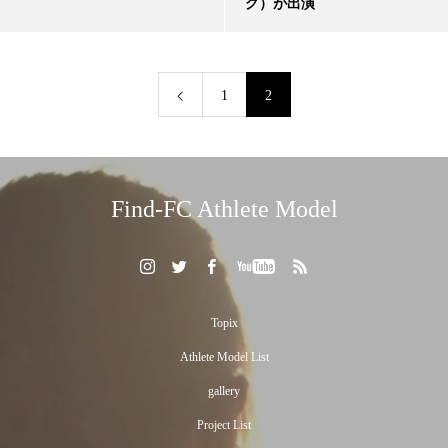
グ）が出演
1
2
Find-FC Athlete Model
Topix
Athlete Model List
gallery
Project List