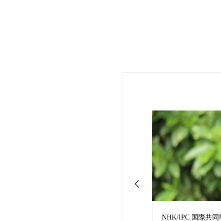
NHK/IPC 国