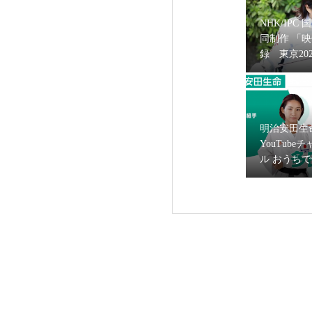
NHK/IPC 
同制作 「
録 東京20
リンピック
いすフェン
消臭剤ブランド『D
グ・河合紫
が出演
明治安田生
YouTube
ル おうち
に空手日本
多田野彩香
スティング
フジテレビ『めざま
出演！