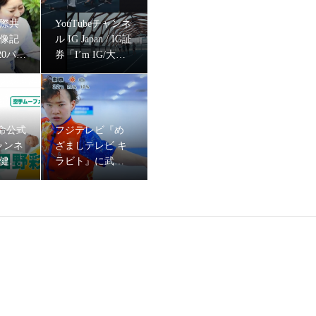
国際共
YouTubeチャンネ
映像記
ル IG Japan / IG証
20パラ
券「I’m IG/大迫
」に車
傑」篇に、イン
シン
ラインスケー
EOAIR（ディオエア）』のイメージモデルに、スパルタンレーサー 陣
乃選手
ト・戸取大樹,ウ
ルトラランナー
命公式
フジテレビ『め
みゃこ、薬剤師
チャンネ
ざましテレビ キ
ランナーなっち
で健活
ラビト』に武術
ゃんをキャステ
代表・
太極拳・三船仁
ィング
をキャ
選手が出演！
しテレビ キラビト』にセパタクローチーム・SC TOKYOの岡本慧悟