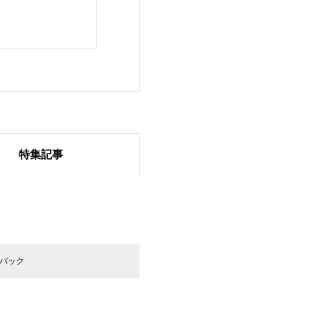
特集記事
戸取大樹,ウルトララン
クバック