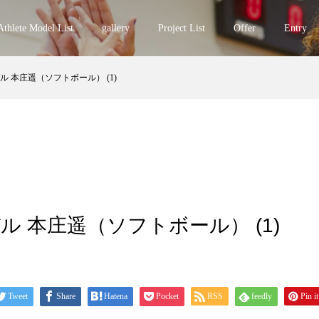
Athlete Model List
gallery
Project List
Offer
Entry
 本庄遥（ソフトボール） (1)
 本庄遥（ソフトボール） (1)
Tweet
Share
Hatena
Pocket
RSS
feedly
Pin it