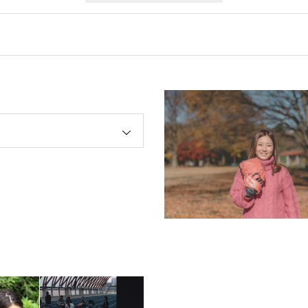
オープン例会『挑戦のすゝめ ～子ども達をありのままに育む～』のパネ
紫乃選手登壇