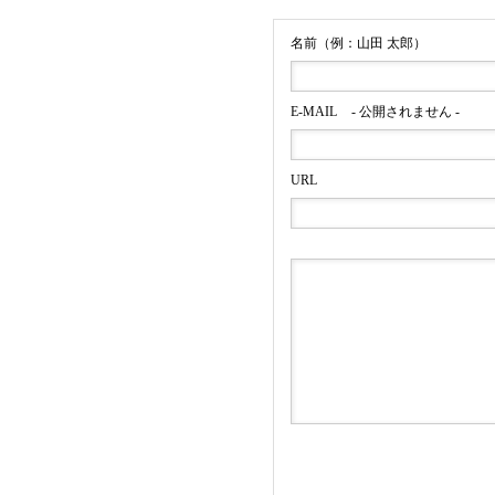
名前（例：山田 太郎）
E-MAIL
- 公開されません -
明治安田生命公式Y
URL
フジテレビ『めざ