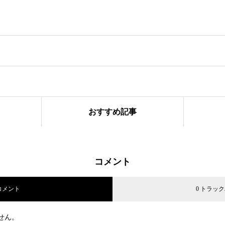
おすすめ記事
ル IG Japan / IG証券「I’m IG/大迫 傑」篇に、インラインスケート・
師ランナーなっちゃんをキャスティング
コメント
 コメント
0 トラッ
せん。