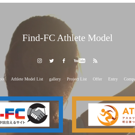
Find-FC Athlete Model
pix
Athlete Model List
gallery
Project List
Offer
Entry
Comp
『ニュースウォッチ9』にフェンシングの木村毬乃選手・狩野愛巳選手が