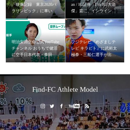
「映像記録 東京2020パ
an / IG証券「I’m IG/大迫
ラリンピック」に車いす
傑」篇に、インラインス
フェンシング・河合紫乃
ケート・戸取大樹,ウルト
選手が出演
ラランナーみゃこ、薬剤
師ランナーなっちゃんを
キャスティング
明治安田生命公式YouTube
フジテレビ『めざましテ
チャンネル おうちで健活
レビ キラビト』に武術太
に空手日本代表・多田野
極拳・三船仁選手が出
彩香をキャスティング
演！
フジテレビ『めざましテレビ キラビト』にセパタクロー
チーム・SC TOKYOの岡本慧悟・玉置大嗣選手など出
Find-FC Athlete Model
演！
Topix