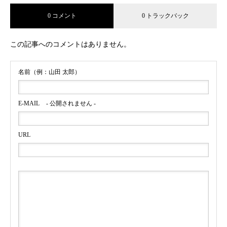
0 コメント
0 トラックバック
YouTubeチャンネル IG Japan / IG証券「I’m IG/大迫 傑」
篇に、インラインスケート・戸取大樹,ウルトラランナー
この記事へのコメントはありません。
みゃこ、薬剤師ランナーなっちゃんをキャスティング
名前（例：山田 太郎）
E-MAIL
- 公開されません -
URL
明治安田生命公式YouTubeチャンネル おうちで健活に空手
日本代表・多田野彩香をキャスティング