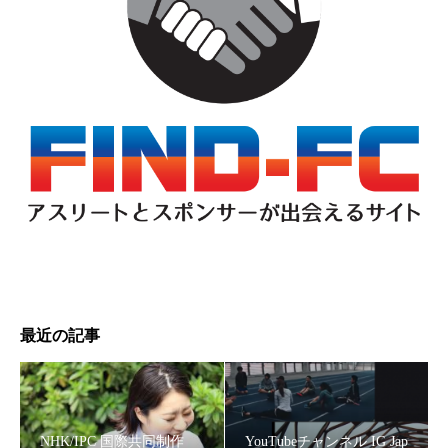
高岡市青年会議所オープン例会『挑戦のすゝめ ～子ども
達をありのままに育む～』のパネリストに車いすフェンシ
ング・河合紫乃選手登壇
最近の記事
消臭剤ブランド『DEOAIR（ディオエア）』のイメージモ
デルに、スパルタンレーサー 陣在ほのか起用！
NHK/IPC 国際共同制作
YouTubeチャンネル IG Jap