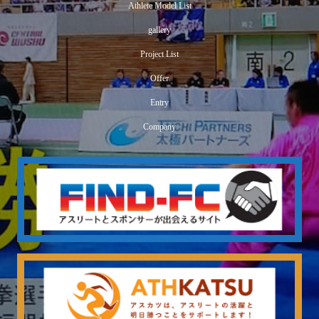
Athlete Model List
gallery
Project List
Offer
NHK総合テレビ『ニュースウォッチ9』にフェンシングの
Entry
木村毬乃選手・狩野愛巳選手が出演
Company