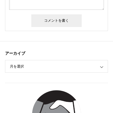
アーカイブ
フジテレビ『めざましテレビ キラビト』に武術太極拳・
三船仁選手が出演！
月を選択