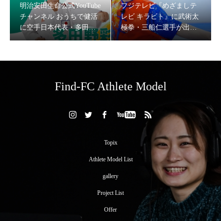
明治安田生命公式YouTube
フジテレビ『めざましテ
チャンネル おうちで健活
レビ キラビト』に武術太
に空手日本代表・多田野
極拳・三船仁選手が出
彩香をキャスティング
演！
Find-FC Athlete Model
フジテレビ『めざましテレビ キラビト』にセパタクロー
Topix
チーム・SC TOKYOの岡本慧悟・玉置大嗣選手など出
Athlete Model List
演！
gallery
Project List
Offer