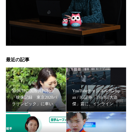
高岡市青年会議所オープン例会『挑戦のすゝめ ～子ども
達をありのままに育む～』のパネリストに車いすフェンシ
ング・河合紫乃選手登壇
最近の記事
NHK/IPC 国際共同制作
YouTubeチャンネル IG Jap
「映像記録 東京2020パ
an / IG証券「I’m IG/大迫
ラリンピック」に車いす
傑」篇に、インラインス
フェンシング・河合紫乃
ケート・戸取大樹,ウルト
選手が出演
ラランナーみゃこ、薬剤
消臭剤ブランド『DEOAIR（ディオエア）』のイメージモ
師ランナーなっちゃんを
デルに、スパルタンレーサー 陣在ほのか起用！
キャスティング