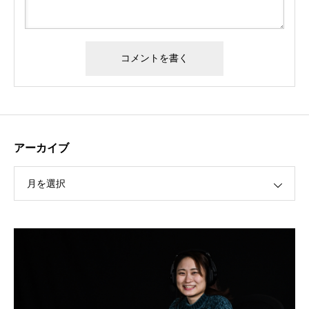
アーカイブ
フジテレビ『めざましテレビ キラビト』に武術太極拳・
三船仁選手が出演！
月を選択