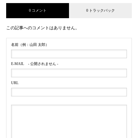
0 コメント
0 トラックバック
YouTubeチャンネル IG Japan / IG証券「I’m IG/大迫 傑」
篇に、インラインスケート・戸取大樹,ウルトラランナー
この記事へのコメントはありません。
みゃこ、薬剤師ランナーなっちゃんをキャスティング
名前（例：山田 太郎）
E-MAIL
- 公開されません -
URL
明治安田生命公式YouTubeチャンネル おうちで健活に空手
日本代表・多田野彩香をキャスティング