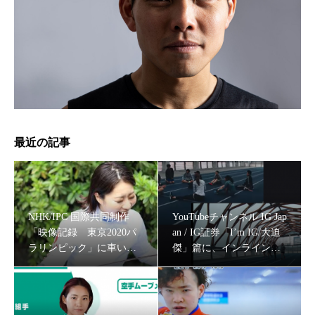
高岡市青年会議所オープン例会『挑戦のすゝめ ～子ども
達をありのままに育む～』のパネリストに車いすフェンシ
ング・河合紫乃選手登壇
最近の記事
NHK/IPC 国際共同制作
YouTubeチャンネル IG Jap
「映像記録 東京2020パ
an / IG証券「I’m IG/大迫
ラリンピック」に車いす
傑」篇に、インラインス
フェンシング・河合紫乃
ケート・戸取大樹,ウルト
選手が出演
ラランナーみゃこ、薬剤
消臭剤ブランド『DEOAIR（ディオエア）』のイメージモ
師ランナーなっちゃんを
デルに、スパルタンレーサー 陣在ほのか起用！
キャスティング