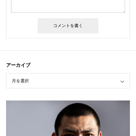
アーカイブ
フジテレビ『めざましテレビ キラビト』に武術太極拳・
三船仁選手が出演！
月を選択