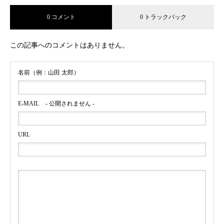
0 コメント
0 トラックバック
YouTubeチャンネル IG Japan / IG証券「I’m IG/大迫 傑」
篇に、インラインスケート・戸取大樹,ウルトラランナー
この記事へのコメントはありません。
みゃこ、薬剤師ランナーなっちゃんをキャスティング
名前（例：山田 太郎）
E-MAIL
- 公開されません -
URL
明治安田生命公式YouTubeチャンネル おうちで健活に空手
日本代表・多田野彩香をキャスティング