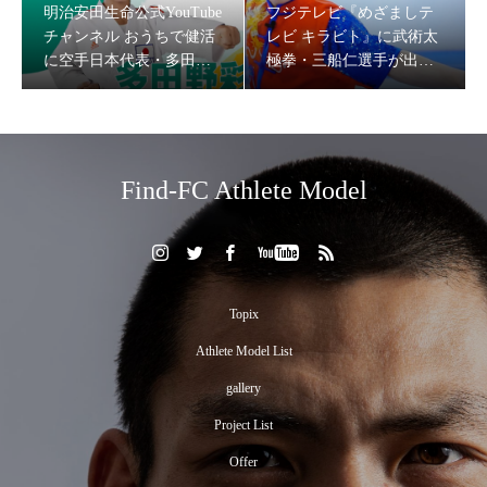
明治安田生命公式YouTube
フジテレビ『めざましテ
チャンネル おうちで健活
レビ キラビト』に武術太
に空手日本代表・多田野
極拳・三船仁選手が出
彩香をキャスティング
演！
Find-FC Athlete Model
フジテレビ『めざましテレビ キラビト』にセパタクロー
Topix
チーム・SC TOKYOの岡本慧悟・玉置大嗣選手など出
Athlete Model List
演！
gallery
Project List
Offer