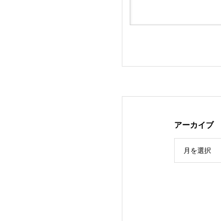
フジテレビ『めざ
アーカイブ
月を選択
高岡市青年会議所
ェンシング・河合