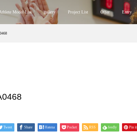
Athlete Model List
gallery
Project List
Offer
Entry
0468
A0468
Tweet
Share
Hatena
Pocket
RSS
feedly
Pin it