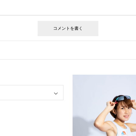
ましテレビ キラビト』に武術太極拳・三船仁選手が出演！
オープン例会『挑戦のすゝめ ～子ども達をありのままに育む～』のパネ
紫乃選手登壇