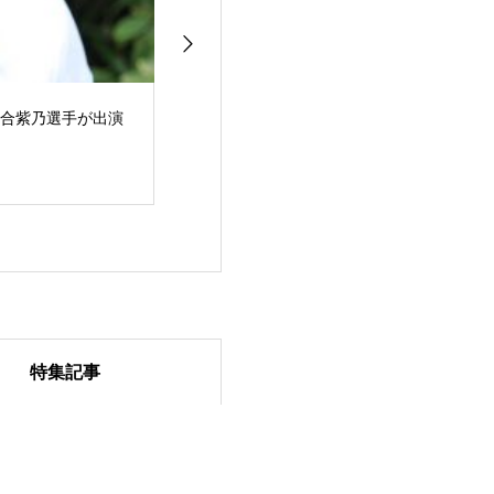
・河合紫乃選手が出演
特集記事
戸取大樹,ウルトララン