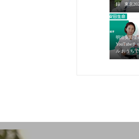
録 東京20
リンピック
いすフェン
グ・河合紫
フジテレビ『めざま
が出演
出演！
明治安田生
YouTube
ル おうち
に空手日本
多田野彩香
スティング
NHK総合テレビ