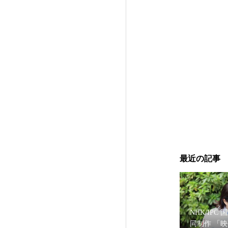
消臭剤ブランド『D
最近の記事
NHK/IPC 
同制作 「