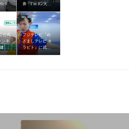
20パラ
券「I’m IG/大迫
」に車
傑」篇に、イン
シン
ラインスケー
乃選手
ト・戸取大樹,ウ
しテレビ キラビト』にセパタクローチーム・SC TOKYOの岡本慧悟
ルトラランナー
命公式
フジテレビ『め
みゃこ、薬剤師
チャンネ
ざましテレビ キ
ランナーなっち
で健活
ラビト』に武術
ゃんをキャステ
代表・
太極拳・三船仁
ィング
をキャ
選手が出演！
『ニュースウォッチ9』にフェンシングの木村毬乃選手・狩野愛巳選手が