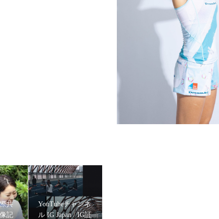
EOAIR（ディオエア）』のイメージモデルに、スパルタンレーサー 陣
国際共
YouTubeチャンネ
映像記
ル IG Japan / IG証