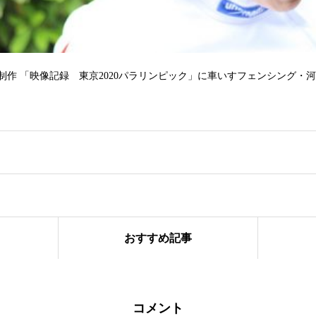
際共同制作 「映像記録 東京2020パラリンピック」に車いすフェンシング
おすすめ記事
ル IG Japan / IG証券「I’m IG/大迫 傑」篇に、インラインスケート・
師ランナーなっちゃんをキャスティング
コメント