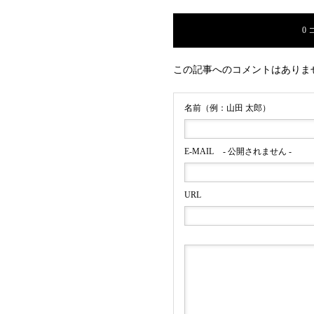
0
この記事へのコメントはありま
名前（例：山田 太郎）
E-MAIL
- 公開されません -
明治安田生命公式Y
URL