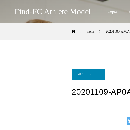
Find-FC Athlete Model
Topix
news
20201109-AP0A
2020.11.23
20201109-AP0