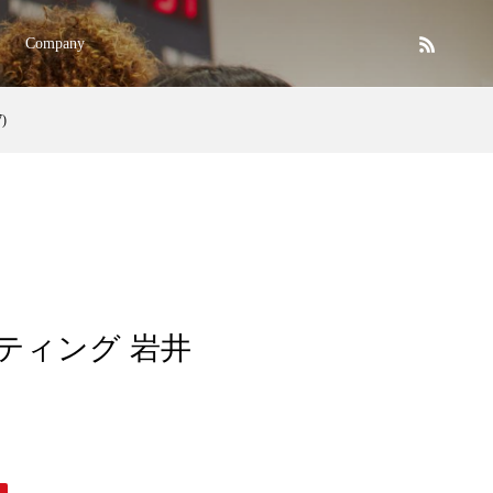
Company
)
スティング 岩井