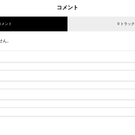
師ランナーなっちゃんをキャスティング
コメント
 コメント
0 トラッ
せん。
ouTubeチャンネル おうちで健活に空手日本代表・多田野彩香をキャス