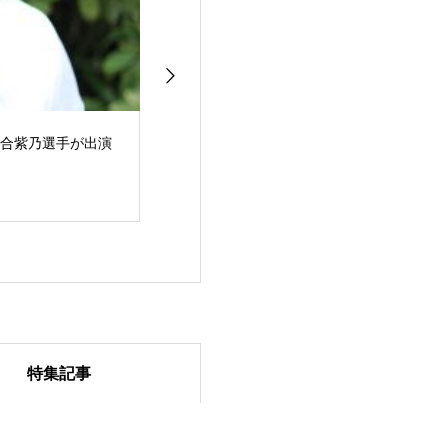
・河合紫乃選手が出演
特集記事
戸取大樹,ウルトララン