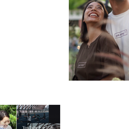
紫乃選手登壇
EOAIR（ディオエア）』のイメージモデルに、スパルタンレーサー 陣
国際共
YouTubeチャンネ