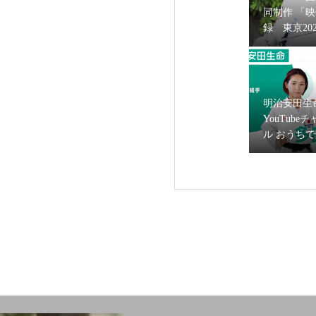
同制作 「
録 東京20
リンピック
いすフェン
グ・河合紫
フジテレビ『めざま
が出演
明治安田生
出演！
YouTube
ル おうち
に空手日本
多田野彩香
スティング
NHK総合テレビ