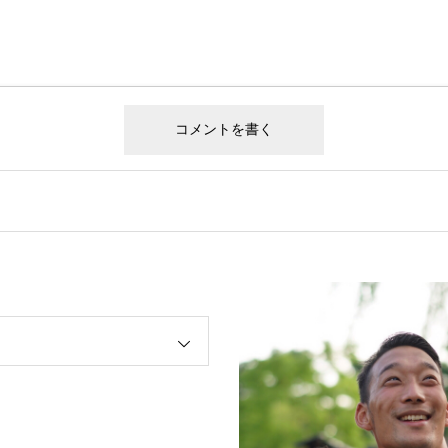
ましテレビ キラビト』に武術太極拳・三船仁選手が出演！
オープン例会『挑戦のすゝめ ～子ども達をありのままに育む～』のパネ