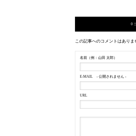
ナーみゃこ、薬剤
0
この記事へのコメントはありま
名前（例：山田 太郎）
E-MAIL
- 公開されません -
明治安田生命公式Y
URL