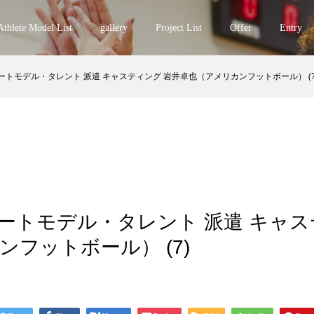
Athlete Model List
gallery
Project List
Offer
Entry
アスリートモデル・タレント 派遣 キャスティング 岩井卓也（アメリカンフットボール） (7
アスリートモデル・タレント 派遣 キャ
フットボール） (7)