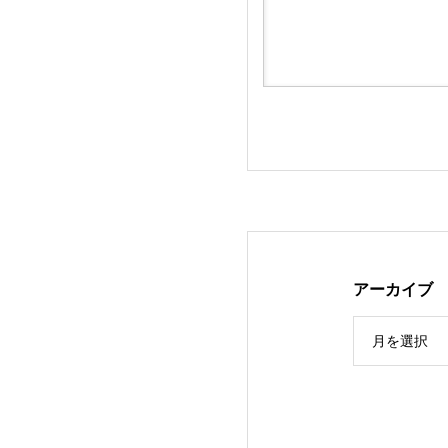
フジテレビ『めざ
アーカイブ
月を選択
高岡市青年会議所