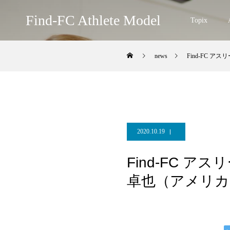
Find-FC Athlete Model
Topix
news
Find-FC 
2020.10.19
Find-FC 
卓也（アメリカン