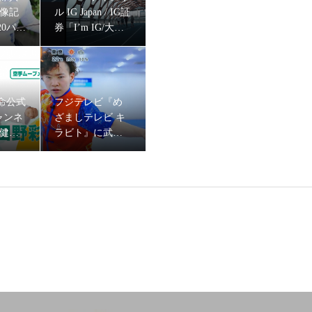
映像記
ル IG Japan / IG証
20パラ
券「I’m IG/大迫
」に車
傑」篇に、イン
シン
ラインスケー
乃選手
ト・戸取大樹,ウ
しテレビ キラビト』にセパタクローチーム・SC TOKYOの岡本慧悟
ルトラランナー
命公式
フジテレビ『め
みゃこ、薬剤師
チャンネ
ざましテレビ キ
ランナーなっち
で健活
ラビト』に武術
ゃんをキャステ
代表・
太極拳・三船仁
ィング
をキャ
選手が出演！
『ニュースウォッチ9』にフェンシングの木村毬乃選手・狩野愛巳選手が