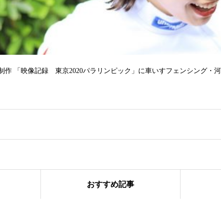
際共同制作 「映像記録 東京2020パラリンピック」に車いすフェンシング
おすすめ記事
ル IG Japan / IG証券「I’m IG/大迫 傑」篇に、インラインスケート・