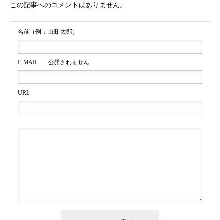
この記事へのコメントはありません。
みゃこ、薬剤師ランナーなっちゃんをキャスティング
名前（例：山田 太郎）
E-MAIL
- 公開されません -
URL
明治安田生命公式YouTubeチャンネル おうちで健活に空手
日本代表・多田野彩香をキャスティング