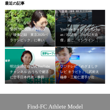
最近の記事
高岡市青年会議所オープン例会『挑戦のすゝめ ～子ども
達をありのままに育む～』のパネリストに車いすフェンシ
ング・河合紫乃選手登壇
NHK/IPC 国際共同制作
YouTubeチャンネル IG Jap
「映像記録 東京2020パ
an / IG証券「I’m IG/大迫
ラリンピック」に車いす
傑」篇に、インラインス
フェンシング・河合紫乃
ケート・戸取大樹,ウルト
選手が出演
ラランナーみゃこ、薬剤
師ランナーなっちゃんを
キャスティング
明治安田生命公式YouTube
フジテレビ『めざましテ
チャンネル おうちで健活
レビ キラビト』に武術太
に空手日本代表・多田野
極拳・三船仁選手が出
消臭剤ブランド『DEOAIR（ディオエア）』のイメージモ
彩香をキャスティング
演！
デルに、スパルタンレーサー 陣在ほのか起用！
Find-FC Athlete Model