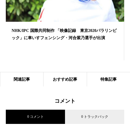
NHK/IPC 国際共同制作 「映像記録 東京2020パラリンピ
ック」に車いすフェンシング・河合紫乃選手が出演
関連記事
おすすめ記事
特集記事
コメント
0 コメント
0 トラックバック
YouTubeチャンネル IG Japan / IG証券「I’m IG/大迫 傑」
篇に、インラインスケート・戸取大樹,ウルトラランナー