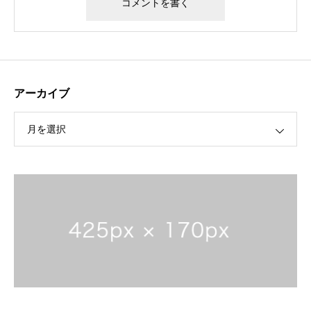
アーカイブ
フジテレビ『めざましテレビ キラビト』に武術太極拳・
三船仁選手が出演！
月を選択