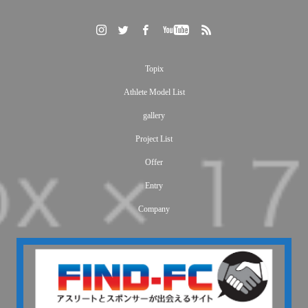
Topix
Athlete Model List
gallery
フジテレビ『めざましテレビ キラビト』にセパタクロー
Project List
チーム・SC TOKYOの岡本慧悟・玉置大嗣選手など出
Offer
演！
Entry
Company